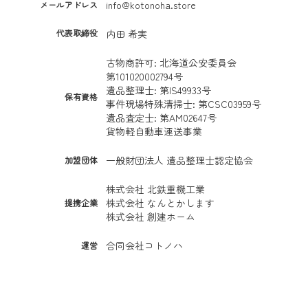
info@kotonoha.store
メールアドレス
代表取締役
内田 希実
古物商許可: 北海道公安委員会
第101020002794号
遺品整理士: 第IS49933号
保有資格
事件現場特殊清掃士: 第CSC03959号
遺品査定士: 第AM02647号
貨物軽自動車運送事業
一般財団法人 遺品整理士認定協会
加盟団体
株式会社 北鉄重機工業
株式会社 なんとかします
提携企業
株式会社 創建ホーム
合同会社コトノハ
運営